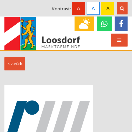
A
A
A
Kontrast:
< zurück