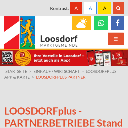
A
A
A
Kontrast:
STARTSEITE
>
EINKAUF / WIRTSCHAFT
>
LOOSDORFPLUS
APP & KARTE
>
LOOSDORFPLUS PARTNER
LOOSDORFplus -
PARTNERBETRIEBE Stand