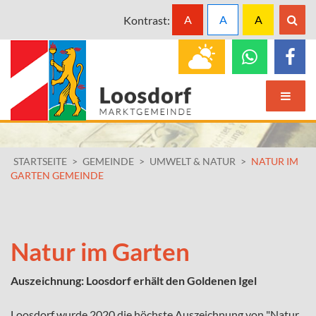
A
A
A
Kontrast:
STARTSEITE
>
GEMEINDE
>
UMWELT & NATUR
>
NATUR IM
GARTEN GEMEINDE
Natur im Garten
Auszeichnung: Loosdorf erhält den Goldenen Igel
Loosdorf wurde 2020 die höchste Auszeichnung von "Natur