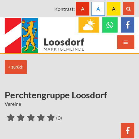
A
A
A
Kontrast:
< zurück
Perchtengruppe Loosdorf
Vereine
(0)