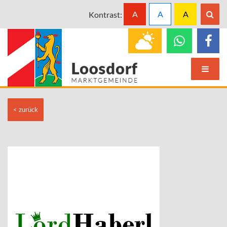
A
A
A
Kontrast:
< zurück