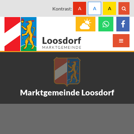
A
A
A
Kontrast:
Marktgemeinde Loosdorf