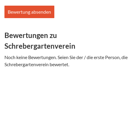
Bitte
Bitte
dieses
dieses
Feld
Feld
nicht
nicht
Bewertungen zu
ausfüllen.
ausfüllen.
Schrebergartenverein
Noch keine Bewertungen. Seien Sie der / die erste Person, die
Schrebergartenverein bewertet.