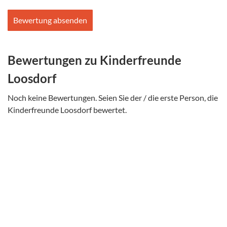
Bitte
Bitte
dieses
dieses
Feld
Feld
nicht
nicht
Bewertungen zu Kinderfreunde
ausfüllen.
ausfüllen.
Loosdorf
Noch keine Bewertungen. Seien Sie der / die erste Person, die
Kinderfreunde Loosdorf bewertet.