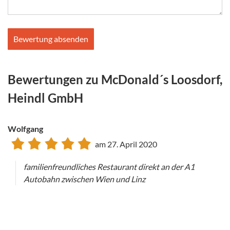
Bitte
Bitte
dieses
dieses
Feld
Feld
nicht
nicht
Bewertungen zu McDonald´s Loosdorf,
ausfüllen.
ausfüllen.
Heindl GmbH
Wolfgang
am 27. April 2020
familienfreundliches Restaurant direkt an der A1
Autobahn zwischen Wien und Linz